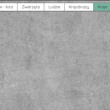
i - lista
Zwierzęta
Ludzie
Krajobrazy
Kraje