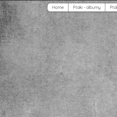
Home
Ptaki - albumy
Ptak