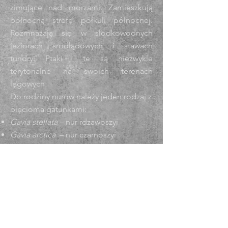
zimujące nad morzami. Zamieszkują
północną strefę półkuli północnej.
Rozmnażają się w słodkowodnych
jeziorach śródlądowych i stawach
tundry. Ptaki te są niezwykle
terytorialne na swoich terenach
lęgowych.
Do rodziny nurów należy jeden
rodzaj
z
pięcioma
gatunkami:
Gavia stellata
–
nur rdzawoszyi
Gavia arctica
–
nur czarnoszyi
Gavia pacifica
–
nur pacyficzny
Gavia immer
–
nur lodowiec
Gavia adamsii
–
nur białodzioby
Nury to średnie i duże nurkujące ptaki
wodne, o anatomii wyspecjalizowanej
w pościgu i chwytaniu ryb. Dzioby tych
ptaków są średniej wielkości i