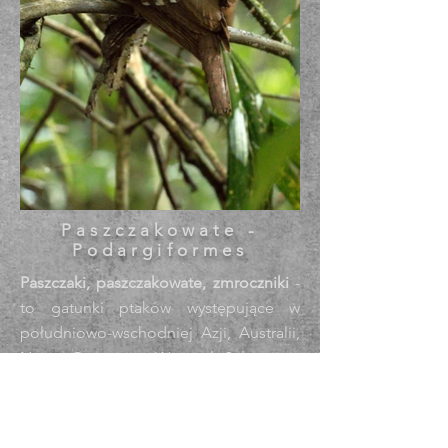
Paszczakowate -
Podargiformes
Paszczaki, paszczakowate, zmroczniki
-
to gatunki ptaków występujące w
południowo-wschodniej Azji, Australii,
Nowej Gwinei i na Wyspach Salomona.
Aby schwytać owady potrafią bardzo
szeroko otworzyć dziób - stąd może
polska nazwa - paszczak. Angielska