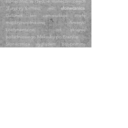
słonecznic, w rzędzie słonecznicowych
(
Eurypygiformes
), jest
słonecznica
.
Gatunek ten zamieszkuje strefę
międzyzwrotnikową Ameryki
kontynentalnej – od skrajnie
południowego Meksyku po Brazylię.
Słonecznica wyglądem przypomina
bąki (stąd jej angielska nazwa –
sunbittern, co dosłownie znaczy
„słoneczny bąk”). Upierzenie pstrokate
choć w stonowanych barwach, liniowo
ułożone, od jasnoszarego przez
brązowe, po czarne.
Środowiskiem życia słonecznic są
wilgotne
lasy neotropikalne
. Gatunek
ten występuje zwykle w lasach z
otwartym podszyciem i w pobliżu rzek,
strumieni, stawów lub lagun. Ptaki